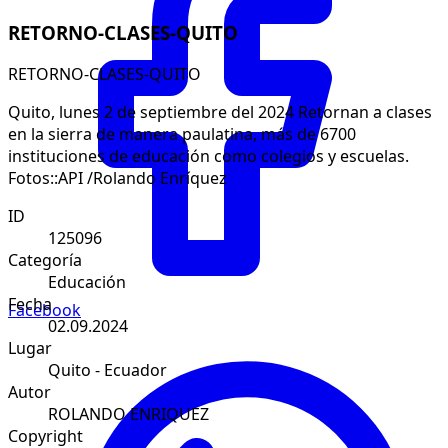
RETORNO-CLASES-QUITO
RETORNO-CLASES-QUITO
Quito, lunes 2 de septiembre del 2024 Retornan a clases
en la sierra de manera paulatina, más de 6700
instituciones de educación como colegios y escuelas.
Fotos::API /Rolando Enríquez
ID
125096
Categoría
Educación
Fecha
Facebook
02.09.2024
Lugar
Quito - Ecuador
Autor
ROLANDO ENRIQUEZ
Copyright