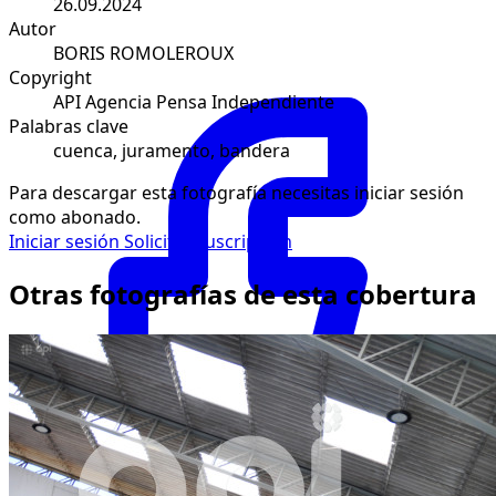
26.09.2024
Autor
BORIS ROMOLEROUX
Copyright
API Agencia Pensa Independiente
Palabras clave
cuenca, juramento, bandera
Para descargar esta fotografía necesitas iniciar sesión
como abonado.
Iniciar sesión
Solicitar suscripción
Otras fotografías de esta cobertura