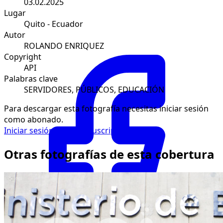
03.02.2025
Lugar
Quito - Ecuador
Autor
ROLANDO ENRIQUEZ
Copyright
API
Palabras clave
SERVIDORES, PÚBLICOS, EDUCACIÓN
Para descargar esta fotografía necesitas iniciar sesión
como abonado.
Iniciar sesión
Solicitar suscripción
Otras fotografías de esta cobertura