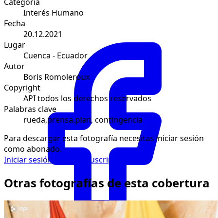
Categoría
Interés Humano
Fecha
20.12.2021
Lugar
Cuenca - Ecuador
Autor
Boris Romoleroux
Copyright
API todos los derechos reservados
Palabras clave
rueda,prensa,plan, contingencia
Para descargar esta fotografía necesitas iniciar sesión
como abonado.
Iniciar sesión
Solicitar suscripción
Otras fotografías de esta cobertura