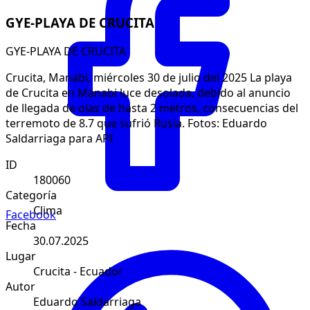
GYE-PLAYA DE CRUCITA
GYE-PLAYA DE CRUCITA
Crucita, Manabi, miércoles 30 de julio del 2025 La playa
de Crucita en Manabi luce desolada, debido al anuncio
de llegada de olas de hasta 2 metros, consecuencias del
terremoto de 8.7 que sufrió Rusia. Fotos: Eduardo
Saldarriaga para API
ID
180060
Categoría
Clima
Facebook
Fecha
30.07.2025
Lugar
Crucita - Ecuador
Autor
Eduardo Saldarriaga