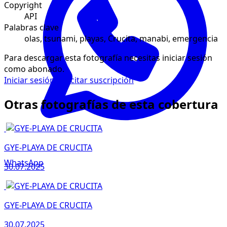
Copyright
API
Palabras clave
olas, tsunami, playas, Crucita, manabi, emergencia
Para descargar esta fotografía necesitas iniciar sesión
como abonado.
Iniciar sesión
Solicitar suscripción
Otras fotografías de esta cobertura
GYE-PLAYA DE CRUCITA
WhatsApp
30.07.2025
GYE-PLAYA DE CRUCITA
30.07.2025