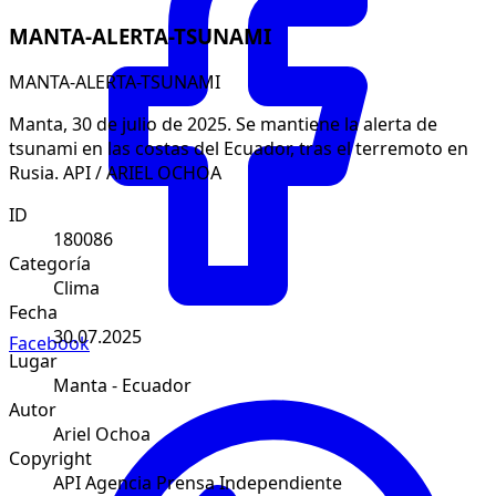
MANTA-ALERTA-TSUNAMI
MANTA-ALERTA-TSUNAMI
Manta, 30 de julio de 2025. Se mantiene la alerta de
tsunami en las costas del Ecuador, tras el terremoto en
Rusia. API / ARIEL OCHOA
ID
180086
Categoría
Clima
Fecha
30.07.2025
Facebook
Lugar
Manta - Ecuador
Autor
Ariel Ochoa
Copyright
API Agencia Prensa Independiente