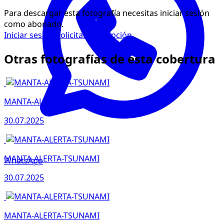
Para descargar esta fotografía necesitas iniciar sesión
como abonado.
Iniciar sesión
Solicitar suscripción
Otras fotografías de esta cobertura
MANTA-ALERTA-TSUNAMI
30.07.2025
MANTA-ALERTA-TSUNAMI
WhatsApp
30.07.2025
MANTA-ALERTA-TSUNAMI