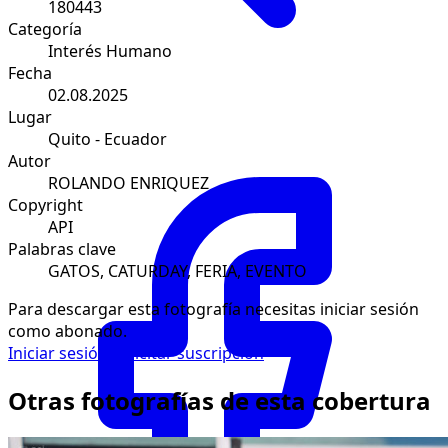
180443
Categoría
Interés Humano
Fecha
02.08.2025
Lugar
Quito - Ecuador
Autor
ROLANDO ENRIQUEZ
Copyright
API
Palabras clave
GATOS, CATURDAY, FERIA, EVENTO
Para descargar esta fotografía necesitas iniciar sesión
como abonado.
Iniciar sesión
Solicitar suscripción
Otras fotografías de esta cobertura