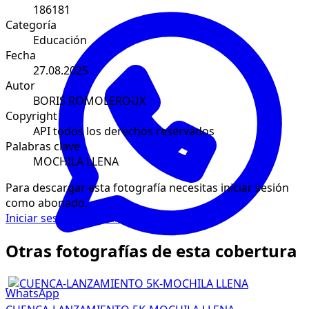
186181
Categoría
Educación
Fecha
27.08.2025
Autor
BORIS ROMOLEROUX
Copyright
API todos los derechos reservados
Palabras clave
MOCHILA LLENA
Para descargar esta fotografía necesitas iniciar sesión
como abonado.
Iniciar sesión
Solicitar suscripción
Otras fotografías de esta cobertura
WhatsApp