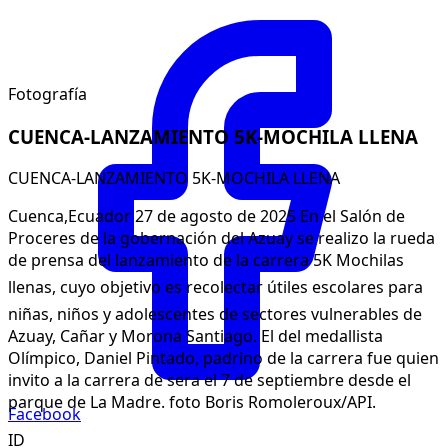
Fotografía
CUENCA-LANZAMIENTO 5K-MOCHILA LLENA
CUENCA-LANZAMIENTO 5K-MOCHILA LLENA
Cuenca,Ecuador 27 de agosto de 2025 En el Salón de
Proceres de la gobernación del Azuay se realizo la rueda
de prensa del lanzamiento de la carrera 5K Mochilas
llenas, cuyo objetivo es recolectar útiles escolares para
niñas, niños y adolescentes de sectores vulnerables de
Azuay, Cañar y Morona Santiago. El del medallista
Olímpico, Daniel Pintado, padrino de la carrera fue quien
invito a la carrera de sera el 7 de septiembre desde el
parque de La Madre. foto Boris Romoleroux/API.
Facebook
ID