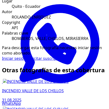
Lugar
Quito - Ecuador
Autor
ROLANDO ENRIQUEZ
Copyright
API
Palabras clave
BOMBEROS, VALLE, CHILLOS, MIRASIERRA
Para descargar esta fotografía necesitas iniciar sesión
como abonado.
Iniciar sesión
Solicitar suscripción
Otras fotografías de esta cobertura
INCENDIO VALLE DE LOS CHILLOS
31.08.2025
WhatsApp