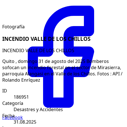
Fotografía
INCENDIO VALLE DE LOS CHILLOS
INCENDIO VALLE DE LOS CHILLOS
Quito , domingo 31 de agosto del 2025 Bomberos
sofocan un incendio forestal en el sector de Mirasierra,
parroquia Alangasi en el Valle de los Chillos. Fotos : API /
Rolando Enríquez
ID
186951
Categoría
Desastres y Accidentes
Fecha
Facebook
31.08.2025