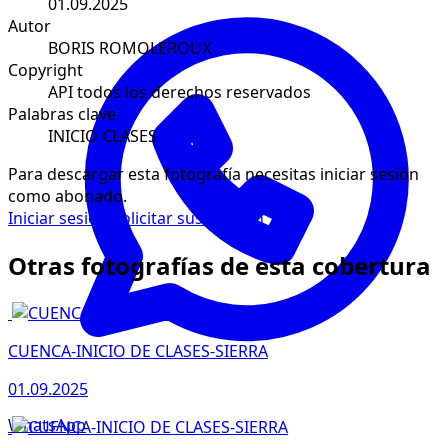
01.09.2025
Autor
BORIS ROMOLEROUX
Copyright
API todos los derechos reservados
Palabras clave
INICIO CLASES
Para descargar esta fotografía necesitas iniciar sesión
como abonado.
Iniciar sesión
Solicitar suscripción
Otras fotografías de esta cobertura
CUENCA-INICIO DE CLASES-SIERRA
01.09.2025
WhatsApp