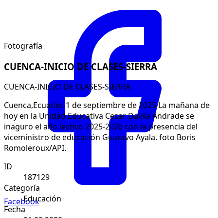
Fotografía
CUENCA-INICIO DE CLASES-SIERRA
CUENCA-INICIO DE CLASES-SIERRA
Cuenca,Ecuador 1 de septiembre de 2025 La mañana de
hoy en la Unidad Educativa Cesar Davila Andrade se
inaguro el año lectivo 2025-2026 con la presencia del
viceministro de educación Guaravo Ayala. foto Boris
Romoleroux/API.
ID
187129
Categoría
Educación
Facebook
Fecha