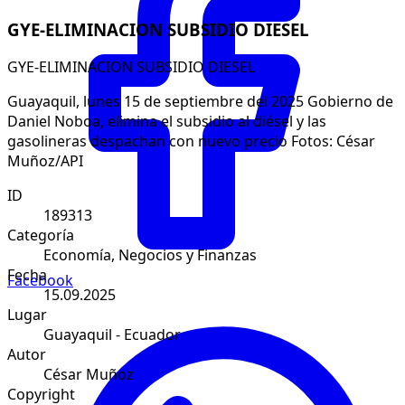
GYE-ELIMINACION SUBSIDIO DIESEL
GYE-ELIMINACION SUBSIDIO DIESEL
Guayaquil, lunes 15 de septiembre del 2025 Gobierno de
Daniel Noboa, elimina el subsidio al diésel y las
gasolineras despachan con nuevo precio Fotos: César
Muñoz/API
ID
189313
Categoría
Economía, Negocios y Finanzas
Fecha
Facebook
15.09.2025
Lugar
Guayaquil - Ecuador
Autor
César Muñoz
Copyright