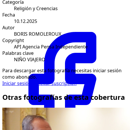
Categoría
Religión y Creencias
Fecha
10.12.2025
Autor
BORIS ROMOLEROUX
Copyright
API Agencia Pensa Independiente
Palabras clave
NIÑO VIAJERO
Para descargar esta fotografía necesitas iniciar sesión
como abonado.
Iniciar sesión
Solicitar suscripción
Otras fotografías de esta cobertura