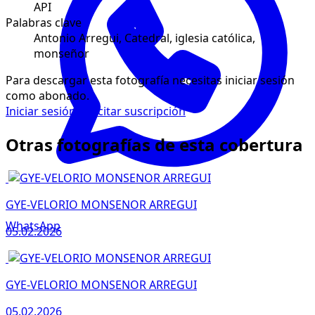
API
Palabras clave
Antonio Arregui, Catedral, iglesia católica,
monseñor
Para descargar esta fotografía necesitas iniciar sesión
como abonado.
Iniciar sesión
Solicitar suscripción
Otras fotografías de esta cobertura
GYE-VELORIO MONSENOR ARREGUI
WhatsApp
05.02.2026
GYE-VELORIO MONSENOR ARREGUI
05.02.2026