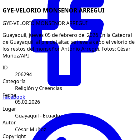
GYE-VELORIO MONSENOR ARREGUI
GYE-VELORIO MONSENOR ARREGUI
Guayaquil, jueves 05 de febrero del 2026 En la Catedral
de Guayaquil, al pie del altar, se lleva a cabo el velorio de
los restos del monseñor Antonio Arregui. Fotos: César
Muñoz/API
ID
206294
Categoría
Religión y Creencias
Fecha
Facebook
05.02.2026
Lugar
Guayaquil - Ecuador
Autor
César Muñoz
Copyright