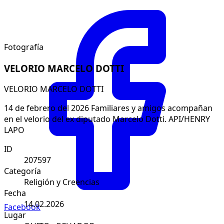
Fotografía
VELORIO MARCELO DOTTI
VELORIO MARCELO DOTTI
14 de febrero del 2026 Familiares y amigos acompañan
en el velorio del ex diputado Marcelo Dotti. API/HENRY
LAPO
ID
207597
Categoría
Religión y Creencias
Fecha
14.02.2026
Facebook
Lugar