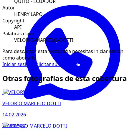
QUITO - ECUADOR
Autor
HENRY LAPO
Copyright
API
Palabras clave
VELORIO-MARCELO-DOTTI
Para descargar esta fotografía necesitas iniciar sesión
como abonado.
Iniciar sesión
Solicitar suscripción
Otras fotografías de esta cobertura
VELORIO MARCELO DOTTI
14.02.2026
WhatsApp