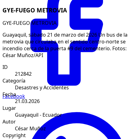
GYE-FUEGO METROVIA
GYE-FUEGO METROVIA
Guayaquil, sábado 21 de marzo del 2026 Un bus de la
metrovia que circulaba en el sentido centro-norte se
incendio cerca de la puerta #9 del cementerio. Fotos:
César Muñoz/API
ID
212842
Categoría
Desastres y Accidentes
Fecha
Facebook
21.03.2026
Lugar
Guayaquil - Ecuador
Autor
César Muñoz
Copyright