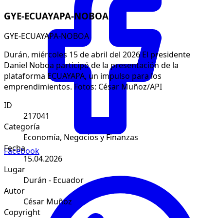
GYE-ECUAYAPA-NOBOA
GYE-ECUAYAPA-NOBOA
Durán, miércoles 15 de abril del 2026 El presidente
Daniel Noboa participó de la presentación de la
plataforma ECUAYAPA, un impulso para los
emprendimientos. Fotos: César Muñoz/API
ID
217041
Categoría
Economía, Negocios y Finanzas
Fecha
Facebook
15.04.2026
Lugar
Durán - Ecuador
Autor
César Muñoz
Copyright