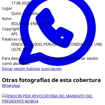
17.06.2026
Lugar
Quito - Ecuador
Autor
ROLANDO-ENRIQUEZ
Copyright
API
Palabras clave
FENOCIN, GUIDO, PERUGACHI, LEONIDAS, IZA, UNE,
UGTE, FUT
Para descargar esta fotografía necesitas iniciar sesión
como abonado.
Iniciar sesión
Solicitar suscripción
Otras fotografías de esta cobertura
WhatsApp