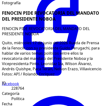
Fotografía
FENOCIN PIDE REVOCATORIA DEL MANDATO
DEL PRESIDENTE NOBOA
FENOCIN PIDE REVOCATORIA DEL MANDATO DEL
PRESIDENTE NOBOA
Quito, miércoles 17 de junio del 2026 Rueda de Prensa
de la Fenocin con su presidente Guido Perugachi, para
hablar de varios temas políticos entre ellos la
revocatoria del mandato del Presidente Noboa y la
Vicepresidenta Pinto. Leonidaz Iza, Wilson Álvarez,
Andrés Quishpe, Paca Terán, Nelson Erazo, Villavicencio
Fotos: API / Rolando Enríquez
ID
Facebook
228764
Categoría
Política
Fecha