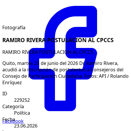
Fotografía
RAMIRO RIVERA POSTULACION AL CPCCS
RAMIRO RIVERA POSTULACION AL CPCCS
Quito, martes 23 de junio del 2026 Dr. Ramiro Rivera,
acudió a la inscripción de postulantes a Consejeros del
Consejo de Participación Ciudadana. Fotos: API / Rolando
Enríquez
ID
229252
Categoría
Política
Fecha
Facebook
23.06.2026