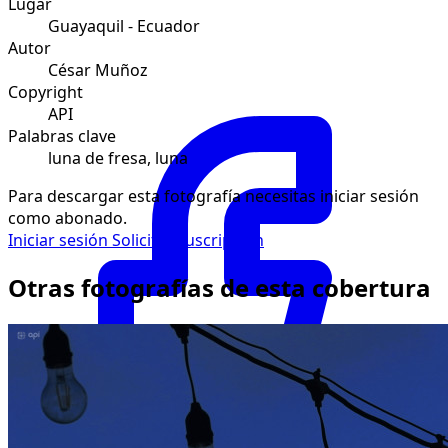
Lugar
Guayaquil - Ecuador
Autor
César Muñoz
Copyright
API
Palabras clave
luna de fresa, luna
Para descargar esta fotografía necesitas iniciar sesión
como abonado.
Iniciar sesión
Solicitar suscripción
Otras fotografías de esta cobertura