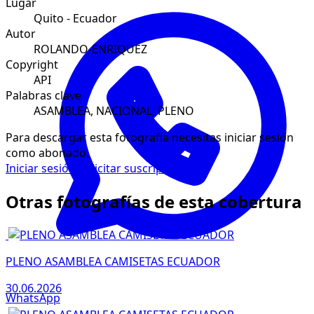
Lugar
Quito - Ecuador
Autor
ROLANDO-ENRIQUEZ
Copyright
API
Palabras clave
ASAMBLEA, NACIONAL, PLENO
Para descargar esta fotografía necesitas iniciar sesión
como abonado.
Iniciar sesión
Solicitar suscripción
Otras fotografías de esta cobertura
PLENO ASAMBLEA CAMISETAS ECUADOR
30.06.2026
WhatsApp