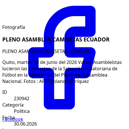
Fotografía
PLENO ASAMBLEA CAMISETAS ECUADOR
PLENO ASAMBLEA CAMISETAS ECUADOR
Quito, martes 30 de junio del 2026 Varios Asambleístas
lucieron las camisetas de la Selección Ecuatoriana de
Fútbol en la Sesión 104 del Pleno de la Asamblea
Nacional. Fotos : API / Rolando Enríquez
ID
230942
Categoría
Política
Fecha
Facebook
30.06.2026