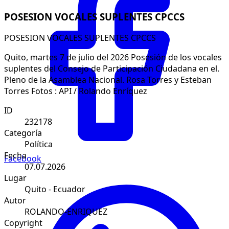
POSESION VOCALES SUPLENTES CPCCS
POSESION VOCALES SUPLENTES CPCCS
Quito, martes 7 de julio del 2026 Posesión de los vocales
suplentes del Consejo de Participación Ciudadana en el.
Pleno de la Asamblea Nacional. Rosa Torres y Esteban
Torres Fotos : API / Rolando Enríquez
ID
232178
Categoría
Política
Fecha
Facebook
07.07.2026
Lugar
Quito - Ecuador
Autor
ROLANDO-ENRIQUEZ
Copyright