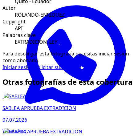
Quito - Ecuador
Autor
ROLANDO-ENRIQUEZ
Copyright
API
Palabras clave
EXTRADICION, LEY
Para descargar esta fotografía necesitas iniciar sesión
como abonado.
Iniciar sesión
Solicitar suscripción
Otras fotografías de esta cobertura
SABLEA APRUEBA EXTRADICION
07.07.2026
WhatsApp