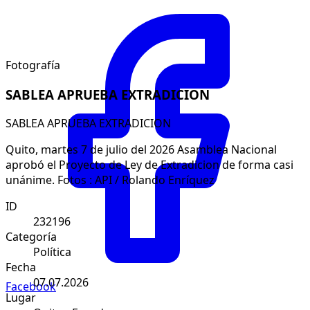
Fotografía
SABLEA APRUEBA EXTRADICION
SABLEA APRUEBA EXTRADICION
Quito, martes 7 de julio del 2026 Asamblea Nacional
aprobó el Proyecto de Ley de Extradicion de forma casi
unánime. Fotos : API / Rolando Enríquez
ID
232196
Categoría
Política
Fecha
07.07.2026
Facebook
Lugar