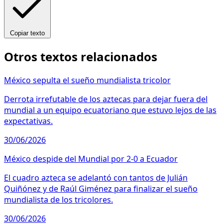
Copiar texto
Otros textos relacionados
México sepulta el sueño mundialista tricolor
Derrota irrefutable de los aztecas para dejar fuera del
mundial a un equipo ecuatoriano que estuvo lejos de las
expectativas.
30/06/2026
México despide del Mundial por 2-0 a Ecuador
El cuadro azteca se adelantó con tantos de Julián
Quiñónez y de Raúl Giménez para finalizar el sueño
mundialista de los tricolores.
30/06/2026