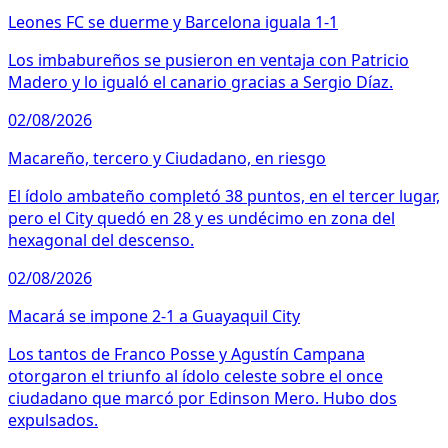
Leones FC se duerme y Barcelona iguala 1-1
Los imbabureños se pusieron en ventaja con Patricio
Madero y lo igualó el canario gracias a Sergio Díaz.
02/08/2026
Macareño, tercero y Ciudadano, en riesgo
El ídolo ambateño completó 38 puntos, en el tercer lugar,
pero el City quedó en 28 y es undécimo en zona del
hexagonal del descenso.
02/08/2026
Macará se impone 2-1 a Guayaquil City
Los tantos de Franco Posse y Agustín Campana
otorgaron el triunfo al ídolo celeste sobre el once
ciudadano que marcó por Edinson Mero. Hubo dos
expulsados.