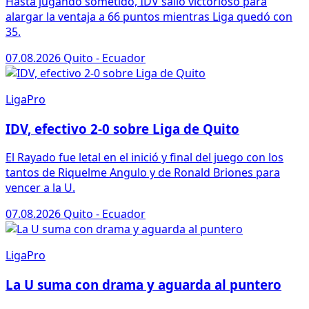
Hasta jugando sometido, IDV salió victorioso para
alargar la ventaja a 66 puntos mientras Liga quedó con
35.
07.08.2026
Quito - Ecuador
LigaPro
IDV, efectivo 2-0 sobre Liga de Quito
El Rayado fue letal en el inició y final del juego con los
tantos de Riquelme Angulo y de Ronald Briones para
vencer a la U.
07.08.2026
Quito - Ecuador
LigaPro
La U suma con drama y aguarda al puntero