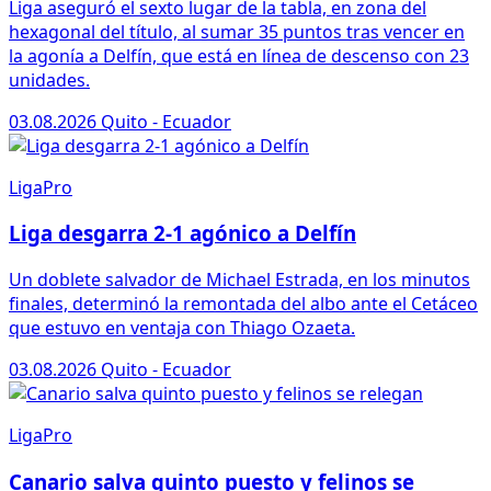
Liga aseguró el sexto lugar de la tabla, en zona del
hexagonal del título, al sumar 35 puntos tras vencer en
la agonía a Delfín, que está en línea de descenso con 23
unidades.
03.08.2026
Quito - Ecuador
LigaPro
Liga desgarra 2-1 agónico a Delfín
Un doblete salvador de Michael Estrada, en los minutos
finales, determinó la remontada del albo ante el Cetáceo
que estuvo en ventaja con Thiago Ozaeta.
03.08.2026
Quito - Ecuador
LigaPro
Canario salva quinto puesto y felinos se