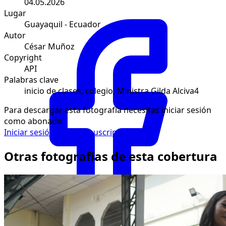
04.05.2026
Lugar
Guayaquil - Ecuador
Autor
César Muñoz
Copyright
API
Palabras clave
inicio de clases, colegio, Ministra Gilda Alciva4
Para descargar esta fotografía necesitas iniciar sesión
como abonado.
Iniciar sesión
Solicitar suscripción
Otras fotografías de esta cobertura
Facebook