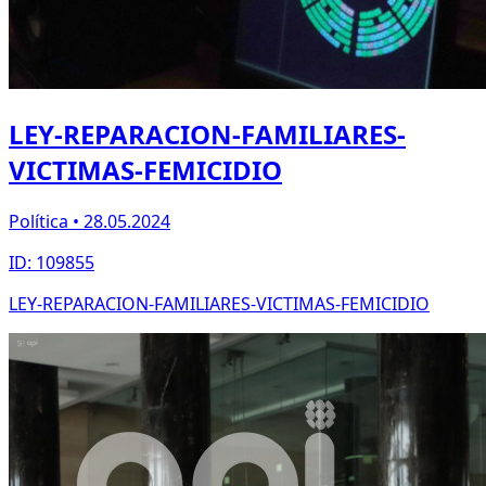
LEY-REPARACION-FAMILIARES-
VICTIMAS-FEMICIDIO
Política • 28.05.2024
ID: 109855
LEY-REPARACION-FAMILIARES-VICTIMAS-FEMICIDIO