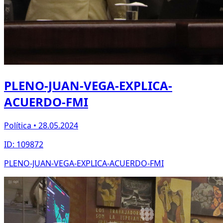
PLENO-JUAN-VEGA-EXPLICA-
ACUERDO-FMI
Política • 28.05.2024
ID: 109872
PLENO-JUAN-VEGA-EXPLICA-ACUERDO-FMI