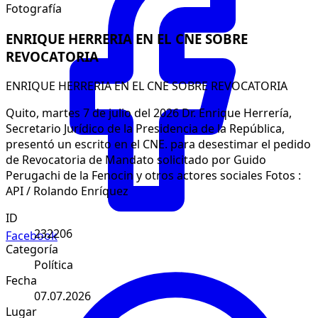
Fotografía
ENRIQUE HERRERIA EN EL CNE SOBRE
REVOCATORIA
ENRIQUE HERRERIA EN EL CNE SOBRE REVOCATORIA
Quito, martes 7 de julio del 2026 Dr. Enrique Herrería,
Secretario Jurídico de la Presidencia de la República,
presentó un escrito en el CNE. para desestimar el pedido
de Revocatoria de Mandato solicitado por Guido
Perugachi de la Fenocin y otros actores sociales Fotos :
API / Rolando Enríquez
ID
232206
Facebook
Categoría
Política
Fecha
07.07.2026
Lugar