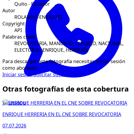
Quito - Ecuador
Autor
ROLANDO-ENRIQUEZ
Copyright
API
Palabras clave
REVOCATORIA, MANDATO, CONSEJO, NACIONAL,
ELECTORAL, ENRIQUE, HERRERÍA
Para descargar esta fotografía necesitas iniciar sesión
como abonado.
Iniciar sesión
Solicitar suscripción
Otras fotografías de esta cobertura
WhatsApp
ENRIQUE HERRERIA EN EL CNE SOBRE REVOCATORIA
07.07.2026