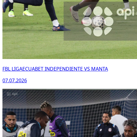
FBL LIGAECUABET INDEPENDIENTE VS MANTA
07.07.2026