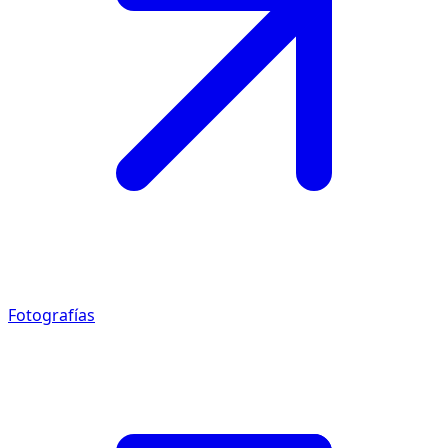
Fotografías