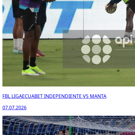
FBL LIGAECUABET INDEPENDIENTE VS MANTA
07.07.2026