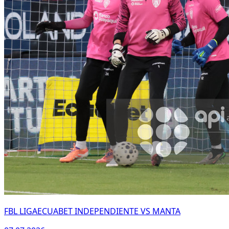
FBL LIGAECUABET INDEPENDIENTE VS MANTA