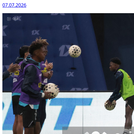
07.07.2026