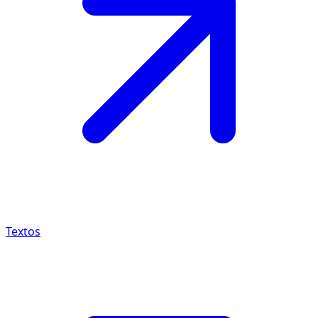
Textos