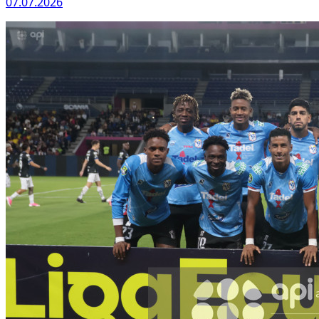
07.07.2026