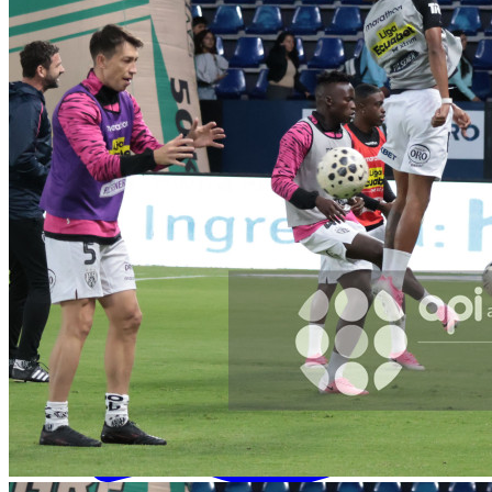
Facebook