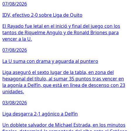
07/08/2026
IDV, efectivo 2-0 sobre Liga de Quito
El Rayado fue letal en el inició y final del juego con los
tantos de Riquelme Angulo y de Ronald Briones para
vencer a la U.
07/08/2026
La U suma con drama y aguarda al puntero
Liga aseguró el sexto lugar de la tabla, en zona del
hexagonal del título, al sumar 35 puntos tras vencer en
la agonía a Delfín, que está en línea de descenso con 23
unidades.
03/08/2026
Liga desgarra 2-1 agónico a Delfín
Un doblete salvador de Michael Estrada, en los minutos