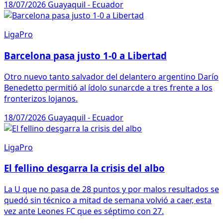
18/07/2026
Guayaquil - Ecuador
LigaPro
Barcelona pasa justo 1-0 a Libertad
Otro nuevo tanto salvador del delantero argentino Darío
Benedetto permitió al ídolo sunarcde a tres frente a los
fronterizos lojanos.
18/07/2026
Guayaquil - Ecuador
LigaPro
El fellino desgarra la crisis del albo
La U que no pasa de 28 puntos y por malos resultados se
quedó sin técnico a mitad de semana volvió a caer, esta
vez ante Leones FC que es séptimo con 27.