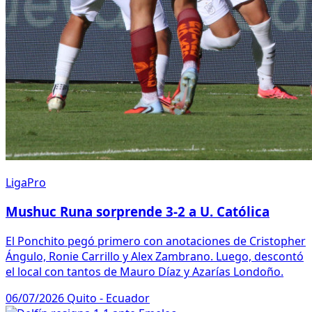
LigaPro
Mushuc Runa sorprende 3-2 a U. Católica
El Ponchito pegó primero con anotaciones de Cristopher
Ángulo, Ronie Carrillo y Alex Zambrano. Luego, descontó
el local con tantos de Mauro Díaz y Azarías Londoño.
06/07/2026
Quito - Ecuador