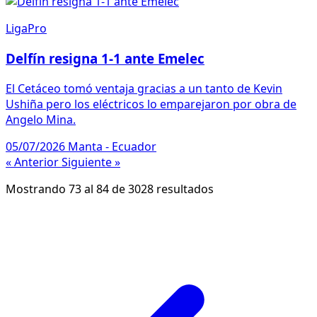
LigaPro
Delfín resigna 1-1 ante Emelec
El Cetáceo tomó ventaja gracias a un tanto de Kevin
Ushiña pero los eléctricos lo emparejaron por obra de
Angelo Mina.
05/07/2026
Manta - Ecuador
« Anterior
Siguiente »
Mostrando
73
al
84
de
3028
resultados