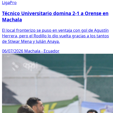
LigaPro
Técnico Universitario domina 2-1 a Orense en
Machala
El local fronterizo se puso en ventaja con gol de Agustín
Herrera, pero el Rodillo lo dio vuelta gracias a los tantos
de Stiwar Mena y Julián Anaya.
06/07/2026
Machala - Ecuador