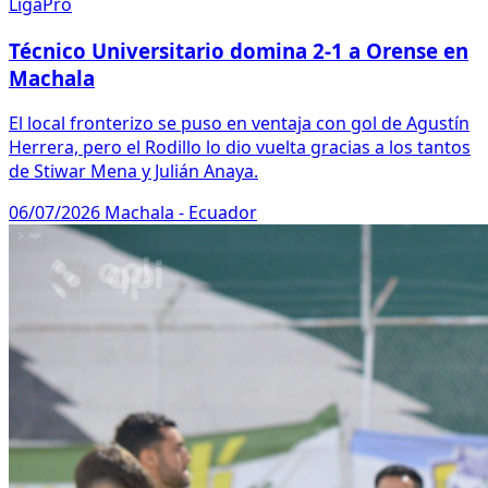
LigaPro
Técnico Universitario domina 2-1 a Orense en
Machala
El local fronterizo se puso en ventaja con gol de Agustín
Herrera, pero el Rodillo lo dio vuelta gracias a los tantos
de Stiwar Mena y Julián Anaya.
06/07/2026
Machala - Ecuador