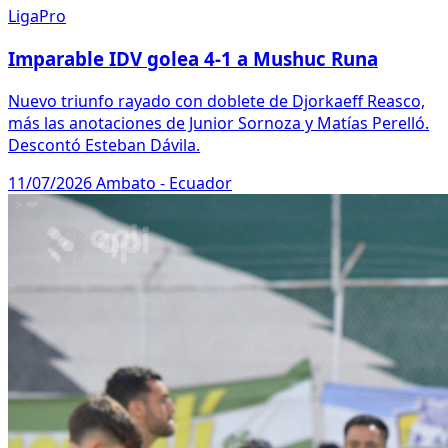
LigaPro
Imparable IDV golea 4-1 a Mushuc Runa
Nuevo triunfo rayado con doblete de Djorkaeff Reasco,
más las anotaciones de Junior Sornoza y Matías Perelló.
Descontó Esteban Dávila.
11/07/2026
Ambato - Ecuador