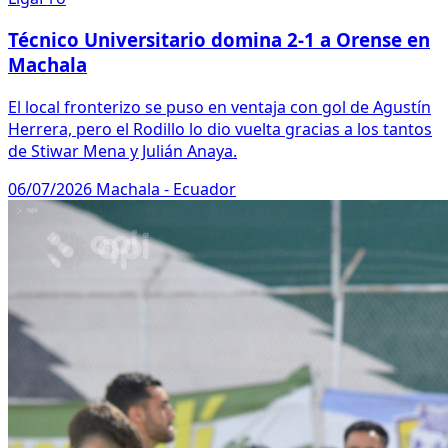
Técnico Universitario domina 2-1 a Orense en
Machala
El local fronterizo se puso en ventaja con gol de Agustín
Herrera, pero el Rodillo lo dio vuelta gracias a los tantos
de Stiwar Mena y Julián Anaya.
06/07/2026
Machala - Ecuador