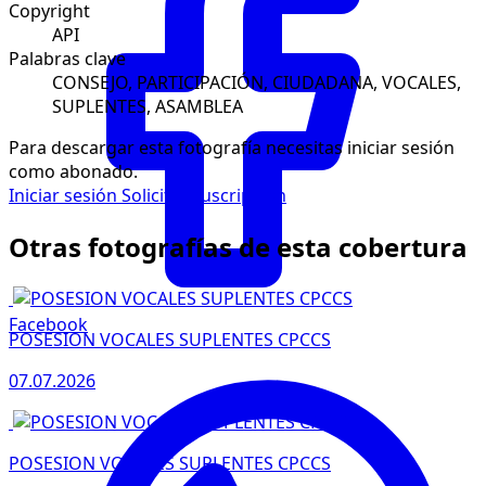
Copyright
API
Palabras clave
CONSEJO, PARTICIPACIÓN, CIUDADANA, VOCALES,
SUPLENTES, ASAMBLEA
Para descargar esta fotografía necesitas iniciar sesión
como abonado.
Iniciar sesión
Solicitar suscripción
Otras fotografías de esta cobertura
Facebook
POSESION VOCALES SUPLENTES CPCCS
07.07.2026
POSESION VOCALES SUPLENTES CPCCS