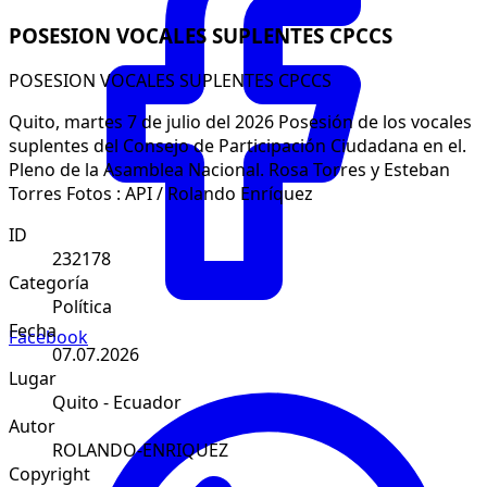
POSESION VOCALES SUPLENTES CPCCS
POSESION VOCALES SUPLENTES CPCCS
Quito, martes 7 de julio del 2026 Posesión de los vocales
suplentes del Consejo de Participación Ciudadana en el.
Pleno de la Asamblea Nacional. Rosa Torres y Esteban
Torres Fotos : API / Rolando Enríquez
ID
232178
Categoría
Política
Fecha
Facebook
07.07.2026
Lugar
Quito - Ecuador
Autor
ROLANDO-ENRIQUEZ
Copyright