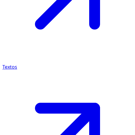
Textos