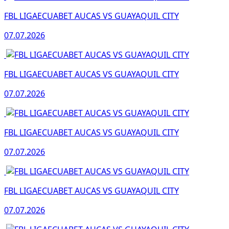
FBL LIGAECUABET AUCAS VS GUAYAQUIL CITY
07.07.2026
FBL LIGAECUABET AUCAS VS GUAYAQUIL CITY
07.07.2026
FBL LIGAECUABET AUCAS VS GUAYAQUIL CITY
07.07.2026
FBL LIGAECUABET AUCAS VS GUAYAQUIL CITY
07.07.2026