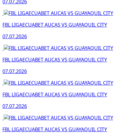
07.07.2026
FBL LIGAECUABET AUCAS VS GUAYAQUIL CITY
07.07.2026
FBL LIGAECUABET AUCAS VS GUAYAQUIL CITY
07.07.2026
FBL LIGAECUABET AUCAS VS GUAYAQUIL CITY
07.07.2026
FBL LIGAECUABET AUCAS VS GUAYAQUIL CITY