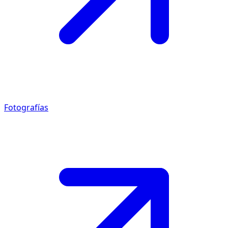
Fotografías