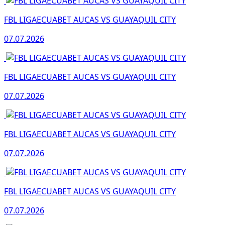
FBL LIGAECUABET AUCAS VS GUAYAQUIL CITY
07.07.2026
FBL LIGAECUABET AUCAS VS GUAYAQUIL CITY
07.07.2026
FBL LIGAECUABET AUCAS VS GUAYAQUIL CITY
07.07.2026
FBL LIGAECUABET AUCAS VS GUAYAQUIL CITY
07.07.2026