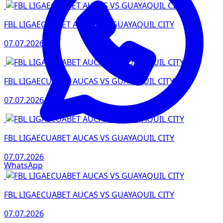
FBL LIGAECUABET AUCAS VS GUAYAQUIL CITY
07.07.2026
FBL LIGAECUABET AUCAS VS GUAYAQUIL CITY
07.07.2026
FBL LIGAECUABET AUCAS VS GUAYAQUIL CITY
07.07.2026
WhatsApp
FBL LIGAECUABET AUCAS VS GUAYAQUIL CITY
07.07.2026