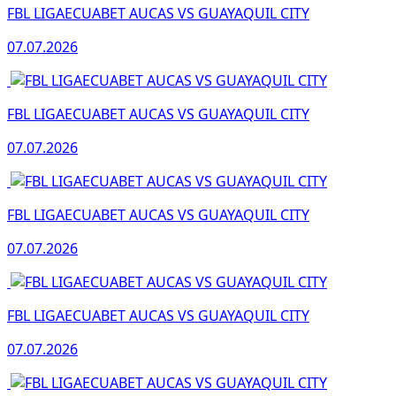
FBL LIGAECUABET AUCAS VS GUAYAQUIL CITY
07.07.2026
FBL LIGAECUABET AUCAS VS GUAYAQUIL CITY
07.07.2026
FBL LIGAECUABET AUCAS VS GUAYAQUIL CITY
07.07.2026
FBL LIGAECUABET AUCAS VS GUAYAQUIL CITY
07.07.2026