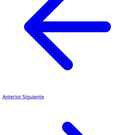
Anterior
Siguiente