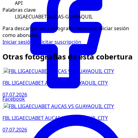
API
Palabras clave
LIGAECUABET-AUCAS-GUAYAQUIL
Para descargar esta fotografía necesitas iniciar sesión
como abonado.
Iniciar sesión
Solicitar suscripción
Otras fotografías de esta cobertura
FBL LIGAECUABET AUCAS VS GUAYAQUIL CITY
07.07.2026
Facebook
FBL LIGAECUABET AUCAS VS GUAYAQUIL CITY
07.07.2026