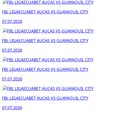
FBL LIGAECUABET AUCAS VS GUAYAQUIL CITY
07.07.2026
FBL LIGAECUABET AUCAS VS GUAYAQUIL CITY
07.07.2026
FBL LIGAECUABET AUCAS VS GUAYAQUIL CITY
07.07.2026
FBL LIGAECUABET AUCAS VS GUAYAQUIL CITY
07.07.2026