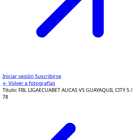
Iniciar sesión
Suscribirse
← Volver a fotografías
Título:
FBL LIGAECUABET AUCAS VS GUAYAQUIL CITY
5 /
78