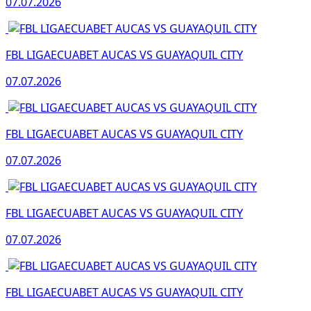
07.07.2026
FBL LIGAECUABET AUCAS VS GUAYAQUIL CITY
07.07.2026
FBL LIGAECUABET AUCAS VS GUAYAQUIL CITY
07.07.2026
FBL LIGAECUABET AUCAS VS GUAYAQUIL CITY
07.07.2026
FBL LIGAECUABET AUCAS VS GUAYAQUIL CITY