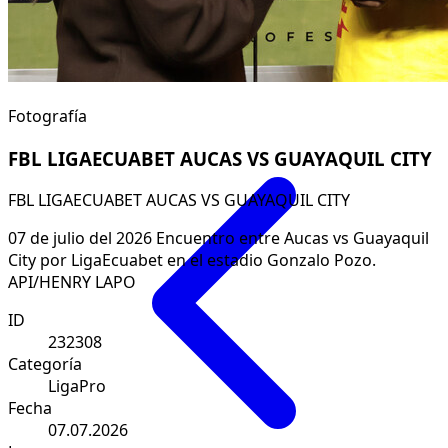
Fotografía
FBL LIGAECUABET AUCAS VS GUAYAQUIL CITY
FBL LIGAECUABET AUCAS VS GUAYAQUIL CITY
07 de julio del 2026 Encuentro entre Aucas vs Guayaquil
City por LigaEcuabet en el estadio Gonzalo Pozo.
API/HENRY LAPO
ID
232308
Categoría
LigaPro
Fecha
07.07.2026