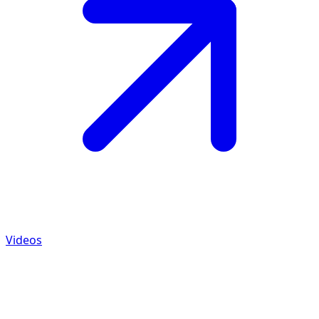
Videos