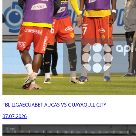
FBL LIGAECUABET AUCAS VS GUAYAQUIL CITY
07.07.2026