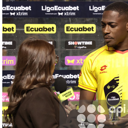
Facebook