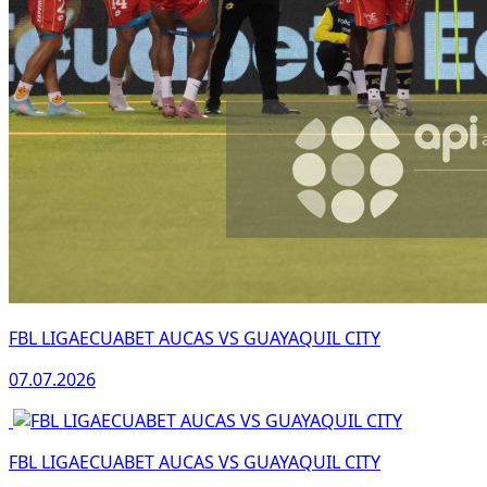
FBL LIGAECUABET AUCAS VS GUAYAQUIL CITY
07.07.2026
FBL LIGAECUABET AUCAS VS GUAYAQUIL CITY