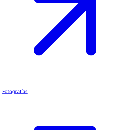
Fotografías