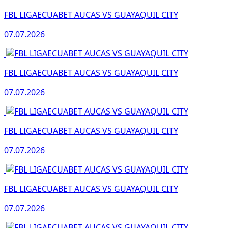
FBL LIGAECUABET AUCAS VS GUAYAQUIL CITY
07.07.2026
FBL LIGAECUABET AUCAS VS GUAYAQUIL CITY
07.07.2026
FBL LIGAECUABET AUCAS VS GUAYAQUIL CITY
07.07.2026
FBL LIGAECUABET AUCAS VS GUAYAQUIL CITY
07.07.2026