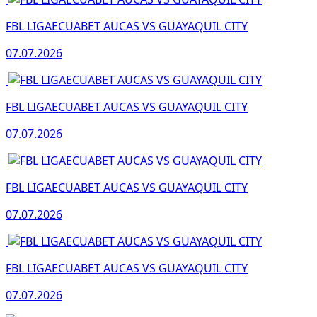
FBL LIGAECUABET AUCAS VS GUAYAQUIL CITY
07.07.2026
FBL LIGAECUABET AUCAS VS GUAYAQUIL CITY
07.07.2026
FBL LIGAECUABET AUCAS VS GUAYAQUIL CITY
07.07.2026
FBL LIGAECUABET AUCAS VS GUAYAQUIL CITY
07.07.2026