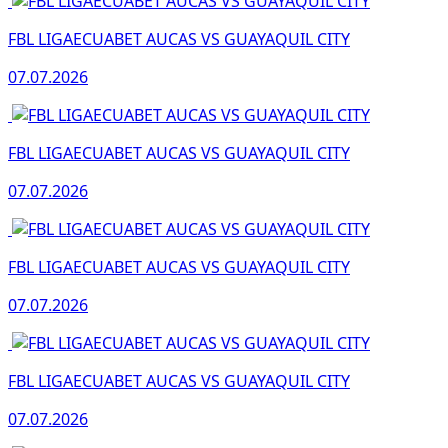
FBL LIGAECUABET AUCAS VS GUAYAQUIL CITY
07.07.2026
FBL LIGAECUABET AUCAS VS GUAYAQUIL CITY
07.07.2026
FBL LIGAECUABET AUCAS VS GUAYAQUIL CITY
07.07.2026
FBL LIGAECUABET AUCAS VS GUAYAQUIL CITY
07.07.2026