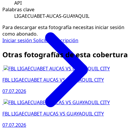
API
Palabras clave
LIGAECUABET-AUCAS-GUAYAQUIL
Para descargar esta fotografía necesitas iniciar sesión
como abonado.
Iniciar sesión
Solicitar suscripción
Otras fotografías de esta cobertura
FBL LIGAECUABET AUCAS VS GUAYAQUIL CITY
07.07.2026
FBL LIGAECUABET AUCAS VS GUAYAQUIL CITY
07.07.2026