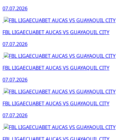
07.07.2026
FBL LIGAECUABET AUCAS VS GUAYAQUIL CITY
07.07.2026
FBL LIGAECUABET AUCAS VS GUAYAQUIL CITY
07.07.2026
FBL LIGAECUABET AUCAS VS GUAYAQUIL CITY
07.07.2026
FBL LIGAECUABET AUCAS VS GUAYAQUIL CITY