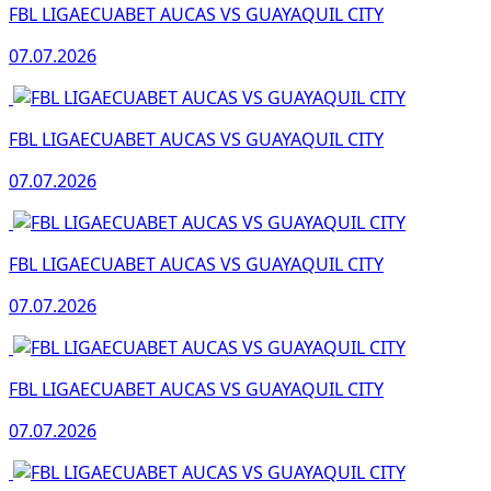
FBL LIGAECUABET AUCAS VS GUAYAQUIL CITY
07.07.2026
FBL LIGAECUABET AUCAS VS GUAYAQUIL CITY
07.07.2026
FBL LIGAECUABET AUCAS VS GUAYAQUIL CITY
07.07.2026
FBL LIGAECUABET AUCAS VS GUAYAQUIL CITY
07.07.2026