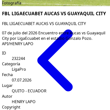
Fotografía
FBL LIGAECUABET AUCAS VS GUAYAQUIL CITY
FBL LIGAECUABET AUCAS VS GUAYAQUIL CITY
07 de julio del 2026 Encuentro entre Aucas vs Guayaquil
City por LigaEcuabet en el estadio Gonzalo Pozo.
API/HENRY LAPO
ID
232244
Categoría
LigaPro
Fecha
07.07.2026
Lugar
QUITO - ECUADOR
Autor
HENRY LAPO
Copyright