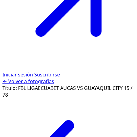
Iniciar sesión
Suscribirse
← Volver a fotografías
Título:
FBL LIGAECUABET AUCAS VS GUAYAQUIL CITY
15 /
78