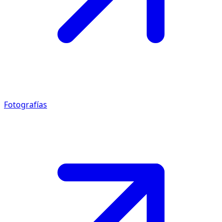
Fotografías