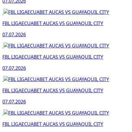
07.07.2026
FBL LIGAECUABET AUCAS VS GUAYAQUIL CITY
07.07.2026
FBL LIGAECUABET AUCAS VS GUAYAQUIL CITY
07.07.2026
FBL LIGAECUABET AUCAS VS GUAYAQUIL CITY
07.07.2026
FBL LIGAECUABET AUCAS VS GUAYAQUIL CITY