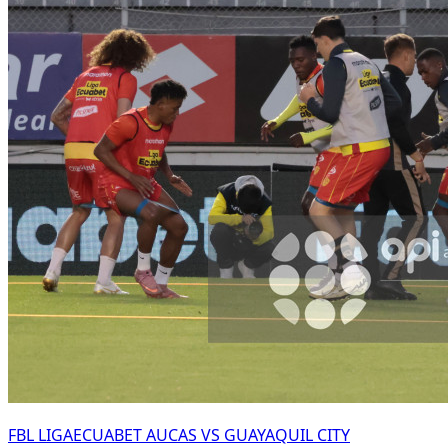
FBL LIGAECUABET AUCAS VS GUAYAQUIL CITY