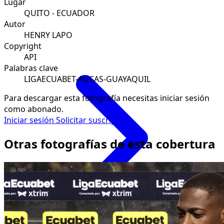
Lugar
QUITO - ECUADOR
Autor
HENRY LAPO
Copyright
API
Palabras clave
LIGAECUABET-AUCAS-GUAYAQUIL
Para descargar esta fotografía necesitas iniciar sesión
como abonado.
Iniciar sesión
Solicitar suscripción
Otras fotografías de esta cobertura