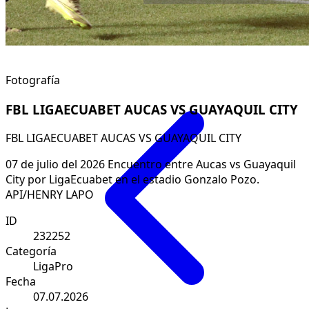
Fotografía
FBL LIGAECUABET AUCAS VS GUAYAQUIL CITY
FBL LIGAECUABET AUCAS VS GUAYAQUIL CITY
07 de julio del 2026 Encuentro entre Aucas vs Guayaquil
City por LigaEcuabet en el estadio Gonzalo Pozo.
API/HENRY LAPO
ID
232252
Categoría
LigaPro
Fecha
07.07.2026