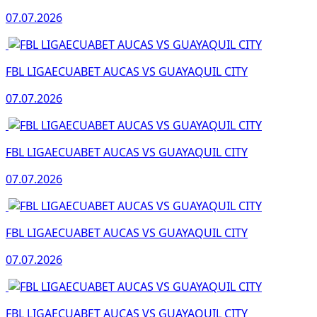
07.07.2026
FBL LIGAECUABET AUCAS VS GUAYAQUIL CITY
07.07.2026
FBL LIGAECUABET AUCAS VS GUAYAQUIL CITY
07.07.2026
FBL LIGAECUABET AUCAS VS GUAYAQUIL CITY
07.07.2026
FBL LIGAECUABET AUCAS VS GUAYAQUIL CITY