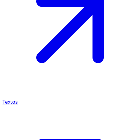
Textos