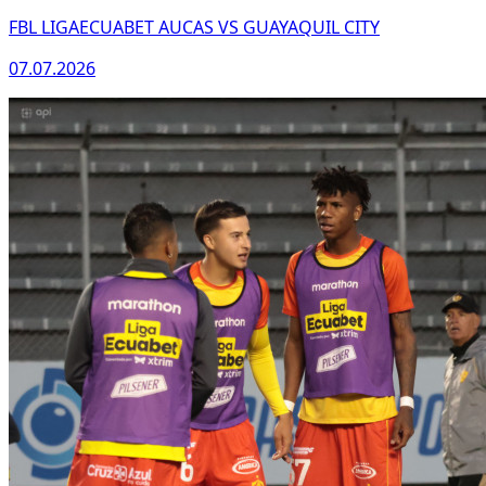
FBL LIGAECUABET AUCAS VS GUAYAQUIL CITY
07.07.2026