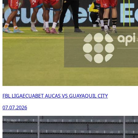
FBL LIGAECUABET AUCAS VS GUAYAQUIL CITY
07.07.2026