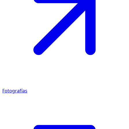
Fotografías