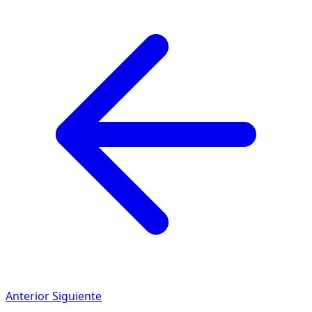
Anterior
Siguiente