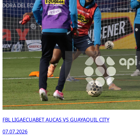
FBL LIGAECUABET AUCAS VS GUAYAQUIL CITY
07.07.2026