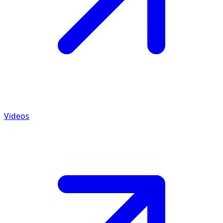
Videos