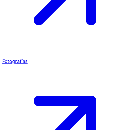
Fotografías