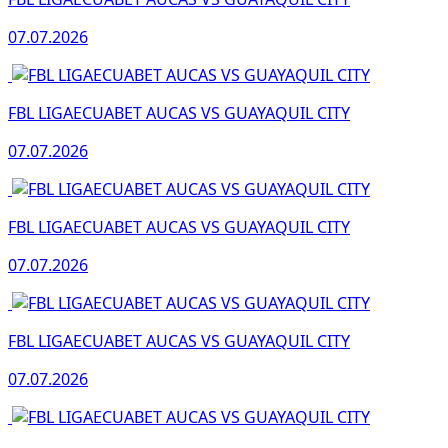
07.07.2026
FBL LIGAECUABET AUCAS VS GUAYAQUIL CITY
07.07.2026
FBL LIGAECUABET AUCAS VS GUAYAQUIL CITY
07.07.2026
FBL LIGAECUABET AUCAS VS GUAYAQUIL CITY
07.07.2026