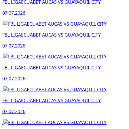
FBL LIGAECUABET AUCAS VS GUAYAQUIL CITY
07.07.2026
FBL LIGAECUABET AUCAS VS GUAYAQUIL CITY
07.07.2026
FBL LIGAECUABET AUCAS VS GUAYAQUIL CITY
07.07.2026
FBL LIGAECUABET AUCAS VS GUAYAQUIL CITY
07.07.2026