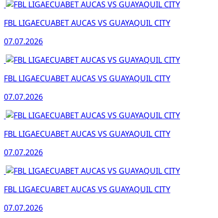
FBL LIGAECUABET AUCAS VS GUAYAQUIL CITY
07.07.2026
FBL LIGAECUABET AUCAS VS GUAYAQUIL CITY
07.07.2026
FBL LIGAECUABET AUCAS VS GUAYAQUIL CITY
07.07.2026
FBL LIGAECUABET AUCAS VS GUAYAQUIL CITY
07.07.2026