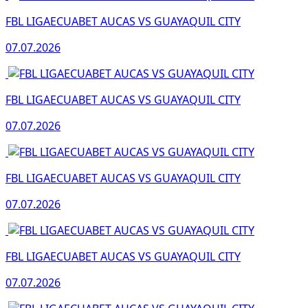
FBL LIGAECUABET AUCAS VS GUAYAQUIL CITY
07.07.2026
FBL LIGAECUABET AUCAS VS GUAYAQUIL CITY
07.07.2026
FBL LIGAECUABET AUCAS VS GUAYAQUIL CITY
07.07.2026
FBL LIGAECUABET AUCAS VS GUAYAQUIL CITY
07.07.2026