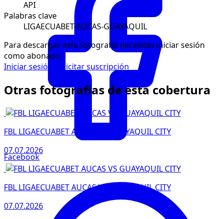
API
Palabras clave
LIGAECUABET-AUCAS-GUAYAQUIL
Para descargar esta fotografía necesitas iniciar sesión
como abonado.
Iniciar sesión
Solicitar suscripción
Otras fotografías de esta cobertura
FBL LIGAECUABET AUCAS VS GUAYAQUIL CITY
07.07.2026
Facebook
FBL LIGAECUABET AUCAS VS GUAYAQUIL CITY
07.07.2026