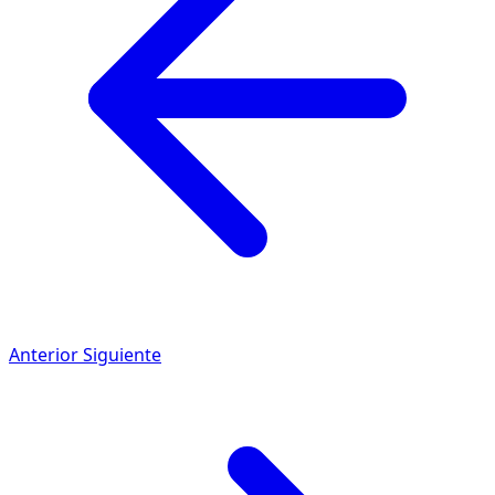
Anterior
Siguiente