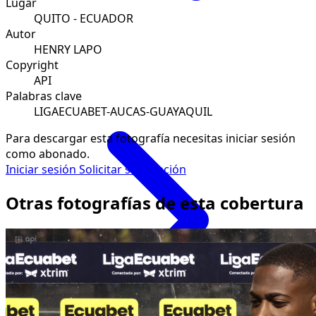
Lugar
QUITO - ECUADOR
Autor
HENRY LAPO
Copyright
API
Palabras clave
LIGAECUABET-AUCAS-GUAYAQUIL
Para descargar esta fotografía necesitas iniciar sesión
como abonado.
Iniciar sesión
Solicitar suscripción
Otras fotografías de esta cobertura