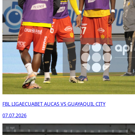
FBL LIGAECUABET AUCAS VS GUAYAQUIL CITY
07.07.2026