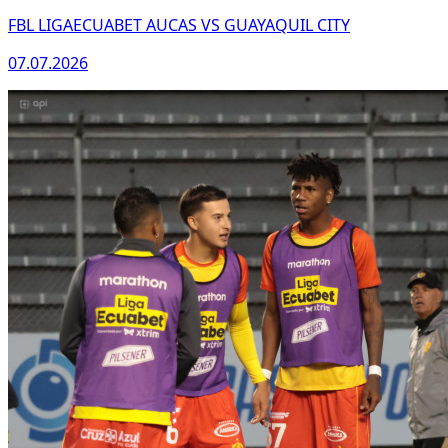
FBL LIGAECUABET AUCAS VS GUAYAQUIL CITY
07.07.2026