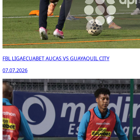
WhatsApp
FBL LIGAECUABET AUCAS VS GUAYAQUIL CITY
07.07.2026