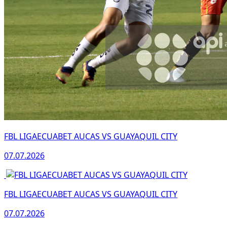
FBL LIGAECUABET AUCAS VS GUAYAQUIL CITY
07.07.2026
FBL LIGAECUABET AUCAS VS GUAYAQUIL CITY
07.07.2026