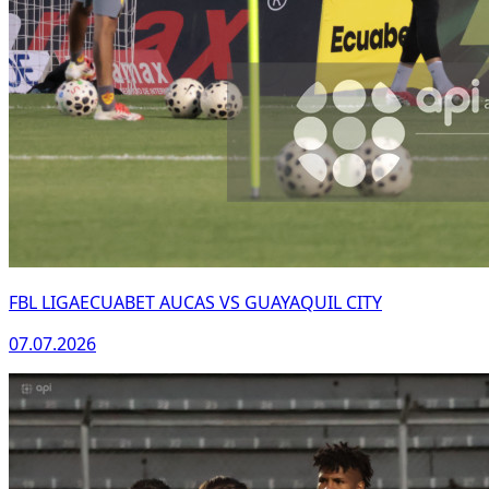
FBL LIGAECUABET AUCAS VS GUAYAQUIL CITY
07.07.2026