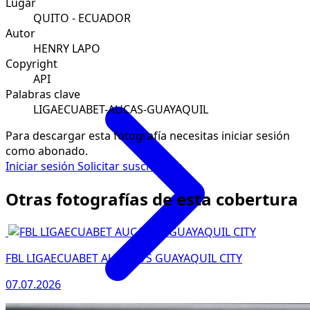
Lugar
QUITO - ECUADOR
Autor
HENRY LAPO
Copyright
API
Palabras clave
LIGAECUABET-AUCAS-GUAYAQUIL
Para descargar esta fotografía necesitas iniciar sesión
como abonado.
Iniciar sesión
Solicitar suscripción
Otras fotografías de esta cobertura
FBL LIGAECUABET AUCAS VS GUAYAQUIL CITY
07.07.2026