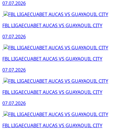
07.07.2026
FBL LIGAECUABET AUCAS VS GUAYAQUIL CITY
07.07.2026
FBL LIGAECUABET AUCAS VS GUAYAQUIL CITY
07.07.2026
FBL LIGAECUABET AUCAS VS GUAYAQUIL CITY
07.07.2026
FBL LIGAECUABET AUCAS VS GUAYAQUIL CITY