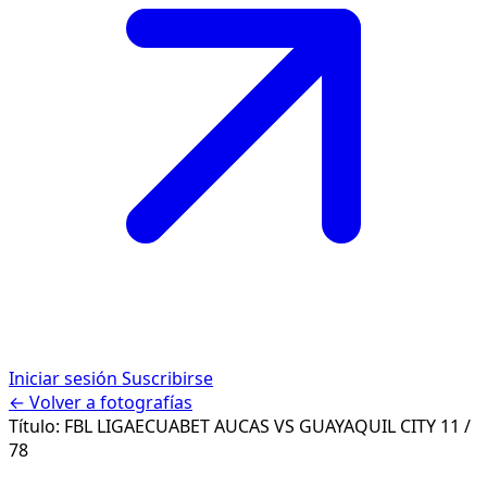
Iniciar sesión
Suscribirse
← Volver a fotografías
Título:
FBL LIGAECUABET AUCAS VS GUAYAQUIL CITY
11 /
78