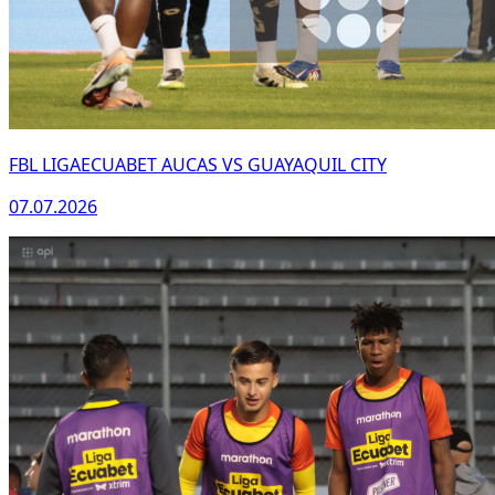
FBL LIGAECUABET AUCAS VS GUAYAQUIL CITY
07.07.2026