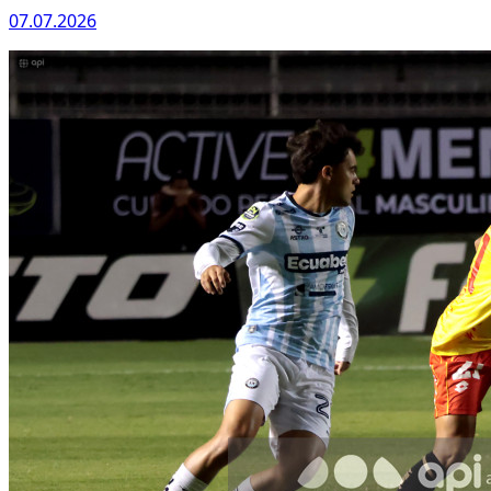
07.07.2026