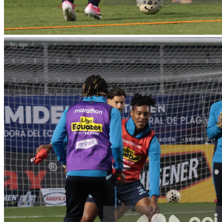
Facebook