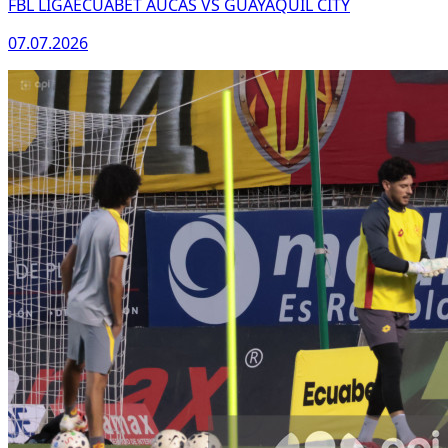
FBL LIGAECUABET AUCAS VS GUAYAQUIL CITY
07.07.2026