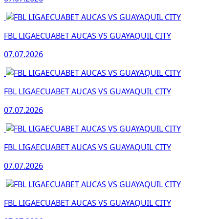
FBL LIGAECUABET AUCAS VS GUAYAQUIL CITY
07.07.2026
FBL LIGAECUABET AUCAS VS GUAYAQUIL CITY
07.07.2026
FBL LIGAECUABET AUCAS VS GUAYAQUIL CITY
07.07.2026
FBL LIGAECUABET AUCAS VS GUAYAQUIL CITY