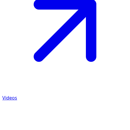
Videos