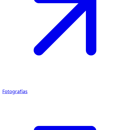
Fotografías