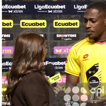
Facebook